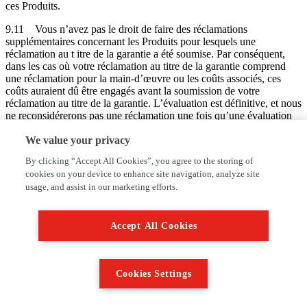
ces Produits.
9.11
Vous n’avez pas le droit de faire des réclamations
supplémentaires concernant les Produits pour lesquels une
réclamation au t itre de la garantie a été soumise. Par conséquent,
dans les cas où votre réclamation au titre de la garantie comprend
une réclamation pour la main-d’œuvre ou les coûts associés, ces
coûts auraient dû être engagés avant la soumission de votre
réclamation au titre de la garantie. L’évaluation est définitive, et nous
ne reconsidérerons pas une réclamation une fois qu’une évaluation
aura été effectuée.
We value your privacy
9.12
Tous les frais de transport ou d’expédition encourus en vertu
By clicking “Accept All Cookies”, you agree to the storing of
de la présente clause 9 seront à votre charge, sauf accord contraire
cookies on your device to enhance site navigation, analyze site
exprès et écrit de notre part.
usage, and assist in our marketing efforts.
9.13
Sous réserve de la clause 14.2, toutes les garanties, conditions
et autres conditions implicites par la loi (que ce soit par la loi, la
common law ou autrement) sont, dans la mesure du possible en
Accept All Cookies
vertu des Lois applicables, exclues du Contrat. Les Parties excluent
explicite ment par les présentes les dispositions de l’article 1644 de
l’ancien Code civil belge et conviennent que nous ne garantissons
aucun vice caché en plus de la Garantie prévue du fait que nous
Cookies Settings
agissons en tant que revendeur et ne sommes en aucune relation
d’agence ou de sous-traitant avec vous.