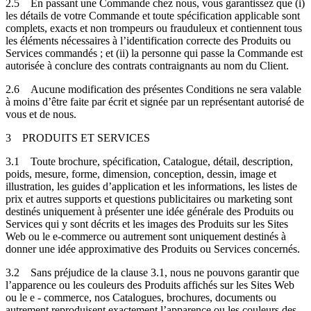
2.5
En passant une Commande chez nous, vous garantissez que (i)
les détails de votre Commande et toute spécification applicable sont
complets, exacts et non trompeurs ou frauduleux et contiennent tous
les éléments nécessaires à l’identification correcte des Produits ou
Services commandés ; et (ii) la personne qui passe la Commande est
autorisée à conclure des contrats contraignants au nom du Client.
2.6
Aucune modification des présentes Conditions ne sera valable
à moins d’être faite par écrit et signée par un représentant autorisé de
vous et de nous.
3
PRODUITS ET SERVICES
3.1
Toute brochure, spécification, Catalogue, détail, description,
poids, mesure, forme, dimension, conception, dessin, image et
illustration, les guides d’application et les informations, les listes de
prix et autres supports et questions publicitaires ou marketing sont
destinés uniquement à présenter une idée générale des Produits ou
Services qui y sont décrits et les images des Produits sur les Sites
Web ou le e-commerce ou autrement sont uniquement destinés à
donner une idée approximative des Produits ou Services concernés.
3.2
Sans préjudice de la clause 3.1, nous ne pouvons garantir que
l’apparence ou les couleurs des Produits affichés sur les Sites Web
ou le e - commerce, nos Catalogues, brochures, documents ou
autrement reproduisent exactement l’apparence ou les couleurs des