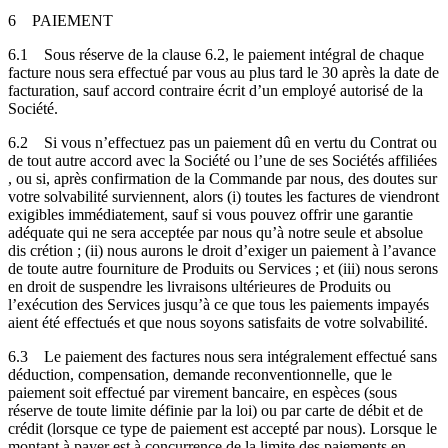
6
PAIEMENT
6.1
Sous réserve de la clause 6.2, le paiement intégral de chaque
facture nous sera effectué par vous au plus tard le 30 après la date de
facturation, sauf accord contraire écrit d’un employé autorisé de la
Société.
6.2
Si vous n’effectuez pas un paiement dû en vertu du Contrat ou
de tout autre accord avec la Société ou l’une de ses Sociétés affiliées
, ou si, après confirmation de la Commande par nous, des doutes sur
votre solvabilité surviennent, alors (i) toutes les factures de viendront
exigibles immédiatement, sauf si vous pouvez offrir une garantie
adéquate qui ne sera acceptée par nous qu’à notre seule et absolue
dis crétion ; (ii) nous aurons le droit d’exiger un paiement à l’avance
de toute autre fourniture de Produits ou Services ; et (iii) nous serons
en droit de suspendre les livraisons ultérieures de Produits ou
l’exécution des Services jusqu’à ce que tous les paiements impayés
aient été effectués et que nous soyons satisfaits de votre solvabilité.
6.3
Le paiement des factures nous sera intégralement effectué sans
déduction, compensation, demande reconventionnelle, que le
paiement soit effectué par virement bancaire, en espèces (sous
réserve de toute limite définie par la loi) ou par carte de débit et de
crédit (lorsque ce type de paiement est accepté par nous). Lorsque le
montant à payer est à concurrence de la limite des paiements en