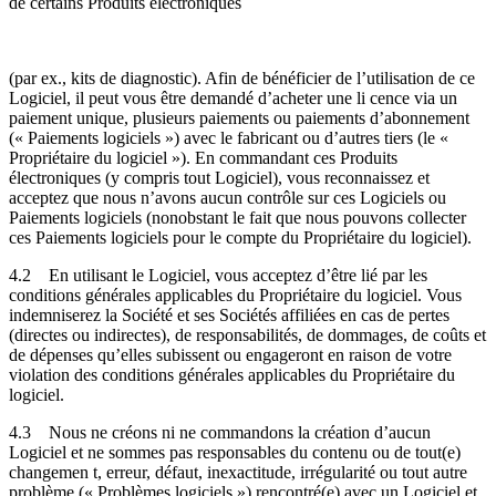
de certains Produits électroniques
(par ex., kits de diagnostic). Afin de bénéficier de l’utilisation de ce
Logiciel, il peut vous être demandé d’acheter une li cence via un
paiement unique, plusieurs paiements ou paiements d’abonnement
(« Paiements logiciels ») avec le fabricant ou d’autres tiers (le «
Propriétaire du logiciel »). En commandant ces Produits
électroniques (y compris tout Logiciel), vous reconnaissez et
acceptez que nous n’avons aucun contrôle sur ces Logiciels ou
Paiements logiciels (nonobstant le fait que nous pouvons collecter
ces Paiements logiciels pour le compte du Propriétaire du logiciel).
4.2
En utilisant le Logiciel, vous acceptez d’être lié par les
conditions générales applicables du Propriétaire du logiciel. Vous
indemniserez la Société et ses Sociétés affiliées en cas de pertes
(directes ou indirectes), de responsabilités, de dommages, de coûts et
de dépenses qu’elles subissent ou engageront en raison de votre
violation des conditions générales applicables du Propriétaire du
logiciel.
4.3
Nous ne créons ni ne commandons la création d’aucun
Logiciel et ne sommes pas responsables du contenu ou de tout(e)
changemen t, erreur, défaut, inexactitude, irrégularité ou tout autre
problème (« Problèmes logiciels ») rencontré(e) avec un Logiciel et