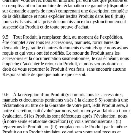
Garantie, vous devez nous en informer par écrit dès que possible et
en remplissant un formulaire de réclamation de garantie (disponible
sur demande auprès de nous) comprenant une description complète
de la défaillance et nous expédier lesdits Produits dans les 8 (huit)
jours civils suivant la prise de connaissance du dysfonctionnement
suspecté du Produit et de toute preuve d’achat.
9.5
Tout Produit, à remplacer, doit, au moment de l’expédition,
être complet avec tous les accessoires, manuels, formulaires de
demande de garantie et autres documents éventuels que nous avons
requis et qui vous ont été notifiés. Le retour du Produit sans les
accessoires et la documentation susmentionnés, le cas échéant, nous
empêche d’accepter le retour du Produit, et nous serons donc en
droit de vous retourner le Produit à vos frais, sans encourir aucune
Responsabilité de quelque nature que ce soit.
9.6
À la réception d’un Produit (y compris tous les accessoires,
manuels et documents pertinents visés à la clause 9.5) soumis à une
réclamation au titre de la Garantie de votre part, ledit Produit sera, à
notre discrétion, soit évalué par nous, soit renvoyé au fabrican t pour
évaluation. Si les Produits sont défectueux après l’évaluation, nous
(à notre seule et absolue discrétion) (i) vous rembourserons ; (ii)
réparerons le Produit ; ou (iii) remplacerons le Produit par le même
Produit ou un Produit similaire, ce qui sera votre seul recours et